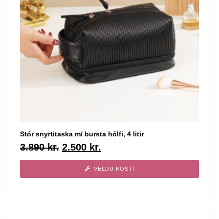
Stór snyrtitaska m/ bursta hólfi, 4 litir
3.890
kr.
2.500
kr.
VELDU KOSTI