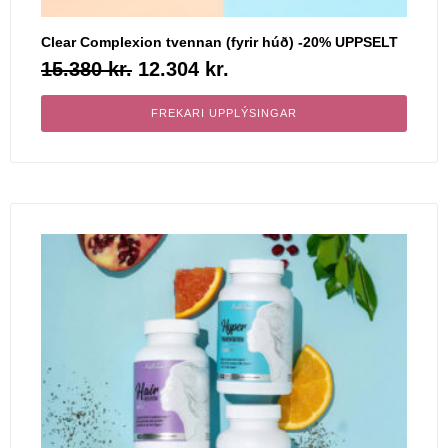
Clear Complexion tvennan (fyrir húð) -20% UPPSELT
15.380
kr.
12.304
kr.
FREKARI UPPLÝSINGAR