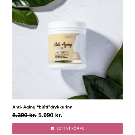
Anti- Aging “bjútí”drykkurinn
8.390
kr.
5.990
kr.
SETJA Í KÖRFU