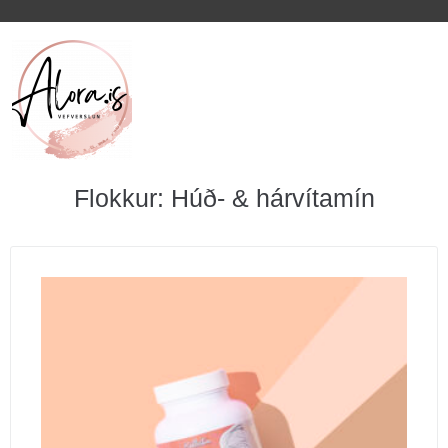
Flokkur: Húð- & hárvítamín