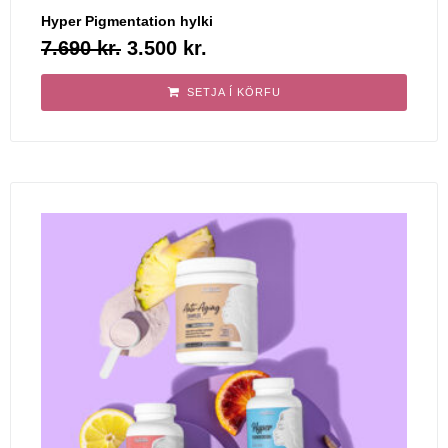
Hyper Pigmentation hylki
7.690
kr.
3.500
kr.
SETJA Í KÖRFU