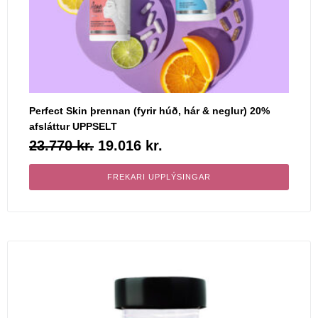
Perfect Skin þrennan (fyrir húð, hár & neglur) 20%
afsláttur UPPSELT
23.770
kr.
19.016
kr.
FREKARI UPPLÝSINGAR