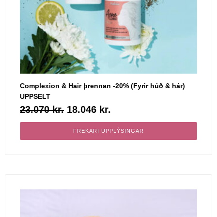
Complexion & Hair þrennan -20% (Fyrir húð & hár)
UPPSELT
23.070
kr.
18.046
kr.
FREKARI UPPLÝSINGAR