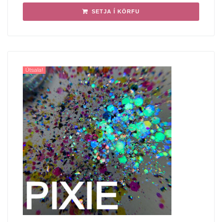
SETJA Í KÖRFU
Útsala!