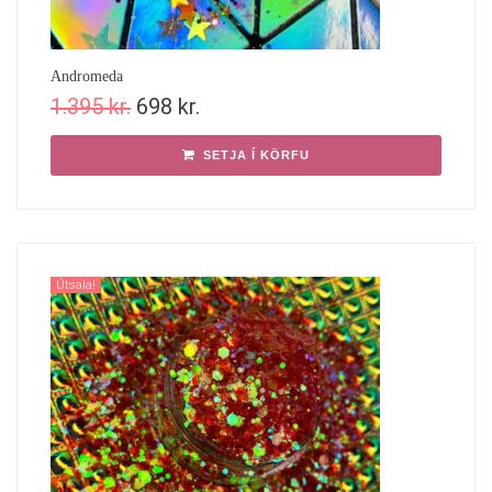
Andromeda
1.395
kr.
698
kr.
SETJA Í KÖRFU
Útsala!