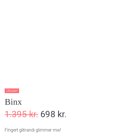
Útsala!
Binx
1.395
kr.
698
kr.
Fíngert glitrandi glimmer mix!