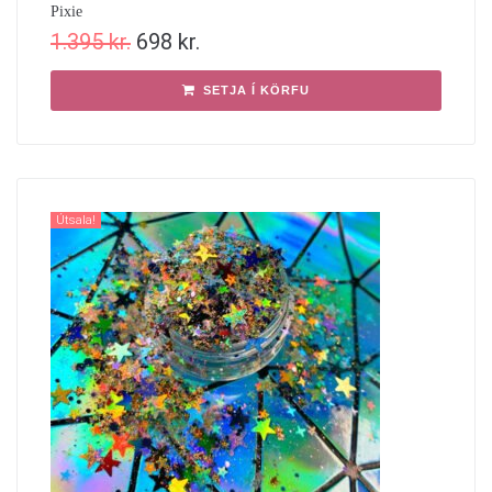
Pixie
1.395
kr.
698
kr.
SETJA Í KÖRFU
Útsala!