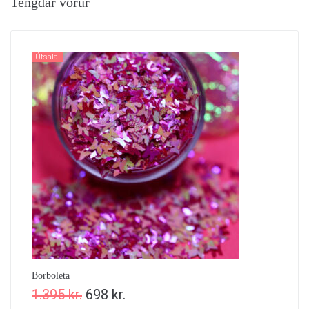
Tengdar vörur
Útsala!
Borboleta
1.395
kr.
698
kr.