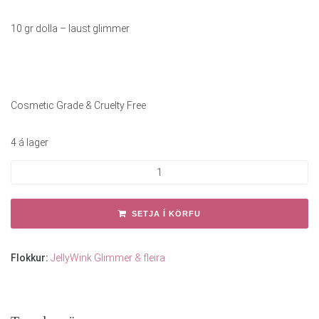
10 gr dolla – laust glimmer
Cosmetic Grade & Cruelty Free
4 á lager
SETJA Í KÖRFU
Flokkur:
JellyWink Glimmer & fleira