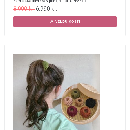
Ferðataska með USB porti, 4 litir UPPSELT
8.990
kr.
6.990
kr.
VELDU KOSTI