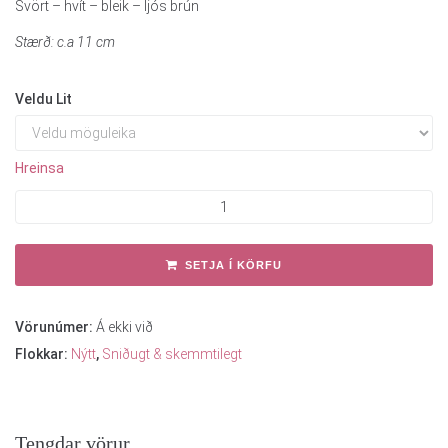
Svört – hvít – bleik – ljós brún
Stærð: c.a 11 cm
Veldu Lit
Hreinsa
SETJA Í KÖRFU
Vörunúmer:
Á ekki við
Flokkar:
Nýtt
,
Sniðugt & skemmtilegt
Tengdar vörur