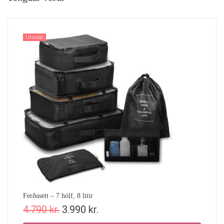
Útsala!
Ferðasett – 7 hólf, 8 litir
4.790
kr.
3.990
kr.