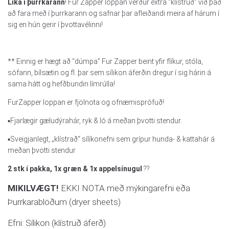
Líka í þurrkarann
! Fur Zapper loppan verður extra “klístruð” við það
að fara með í þurrkarann og safnar þar afleiðandi meira af hárum í
sig en hún gerir í þvottavélinni!
** Einnig er hægt að “dúmpa” Fur Zapper beint yfir flíkur, stóla,
sófann, bílsætin og fl. þar sem sílikon áferðin dregur í sig hárin á
sama hátt og hefðbundin límrúlla!
FurZapper loppan er fjölnota og ofnæmisprófuð!
▪️Fjarlægir gæludýrahár, ryk & ló á meðan þvotti stendur.
▪️Sveigjanlegt, „klístrað“ sílíkonefni sem grípur hunda- & kattahár á
meðan þvotti stendur
2 stk í pakka, 1x græn & 1x appelsínugul
??
MIKILVÆGT!
EKKI NOTA með mýkingarefni eða
Þurrkarablöðum (dryer sheets)
Efni: Sílikon (klístruð áferð)