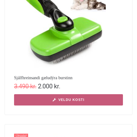
Sjálfhreinsandi gæludýra burstinn
3.490
kr.
2.000
kr.
VELDU KOSTI
Útsala!