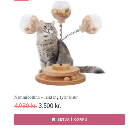
Nammiboltinn – leikfang fyrir kisur
4.980
kr.
3.500
kr.
SETJA Í KÖRFU