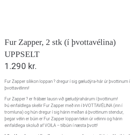
Fur Zapper, 2 stk (í þvottavélina)
UPPSELT
1.290
kr.
Fur Zapper sílikon loppan ? dregur í sig gæludýra-hár úr þvottinum í
þvottavélinni!
Fur Zapper ? er frábær lausn við gæludýrahárum í þvottinum!
Þú einfaldlega skellir Fur Zapper með inn í ÞVOTTAVÉLINA (inn í
tromluna) og hún dregur í sig hárin meðan á þvottinum stendur,
þegar vélin er búin er Fur Zapper loppan tekin úr vélinni og hárin
einfaldlega skoluð af VOILA – tilbúin í næsta þvott!