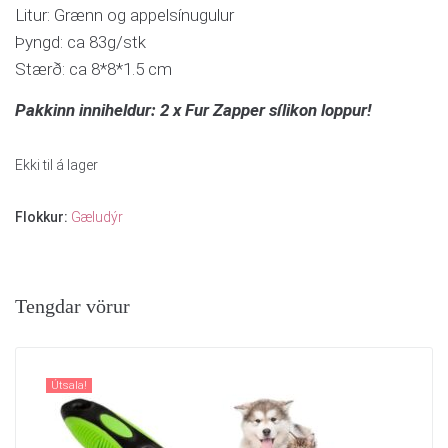
Litur: Grænn og appelsínugulur
Þyngd: ca 83g/stk
Stærð: ca 8*8*1.5 cm
Pakkinn inniheldur: 2 x Fur Zapper sílikon loppur!
Ekki til á lager
Flokkur:
Gæludýr
Tengdar vörur
Útsala!