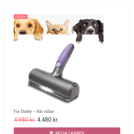
Útsala!
Fur Daddy – Hár rúllan
4.980
kr.
4.480
kr.
SETJA Í KÖRFU