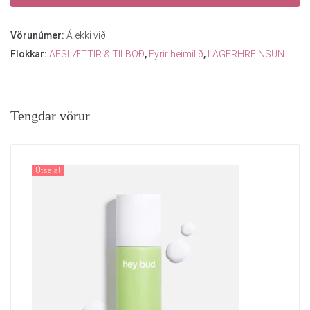
Vörunúmer:
Á ekki við
Flokkar:
AFSLÆTTIR & TILBOÐ
,
Fyrir heimilið
,
LAGERHREINSUN
Tengdar vörur
Útsala!