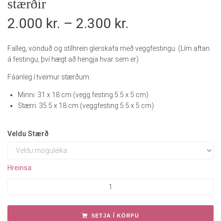
stærðir
2.000
kr.
–
2.300
kr.
Falleg, vönduð og stílhrein glerskafa með veggfestingu. (Lím aftan
á festingu, því hægt að hengja hvar sem er)
Fáanleg í tveimur stærðum:
Minni: 31 x 18 cm (vegg festing 5.5 x 5 cm)
Stærri: 35.5 x 18 cm (veggfesting 5.5 x 5 cm)
Veldu Stærð
Hreinsa
SETJA Í KÖRFU