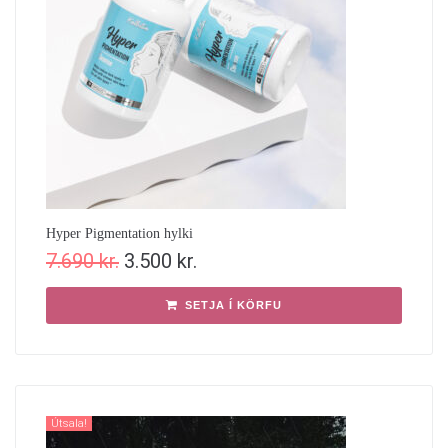
Hyper Pigmentation hylki
7.690
kr.
3.500
kr.
SETJA Í KÖRFU
Útsala!