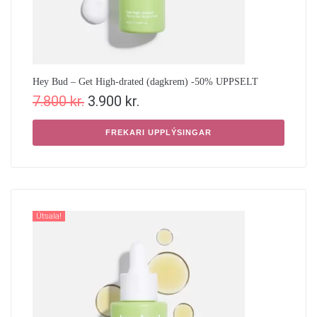
Hey Bud – Get High-drated (dagkrem) -50% UPPSELT
7.800
kr.
3.900
kr.
FREKARI UPPLÝSINGAR
Útsala!