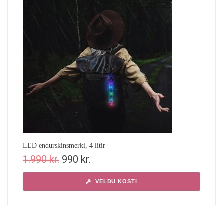
LED endurskinsmerki, 4 litir
1.990
kr.
990
kr.
VELDU KOSTI