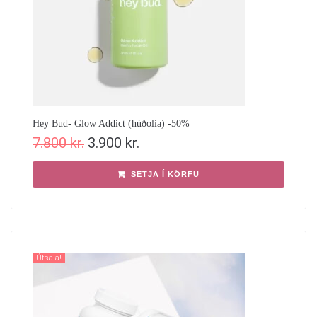
Hey Bud- Glow Addict (húðolía) -50%
7.800
kr.
3.900
kr.
SETJA Í KÖRFU
Útsala!