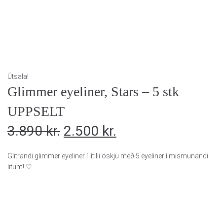
Útsala!
Glimmer eyeliner, Stars – 5 stk
UPPSELT
3.890
kr.
2.500
kr.
Glitrandi glimmer eyeliner í lítilli öskju með 5 eyeliner í mismunandi
litum! ♡