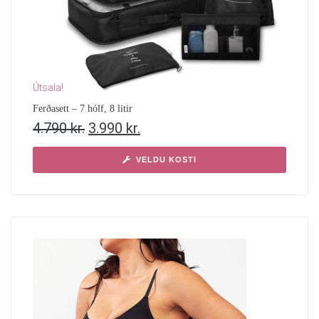
Útsala!
Ferðasett – 7 hólf, 8 litir
4.790
kr.
3.990
kr.
VELDU KOSTI