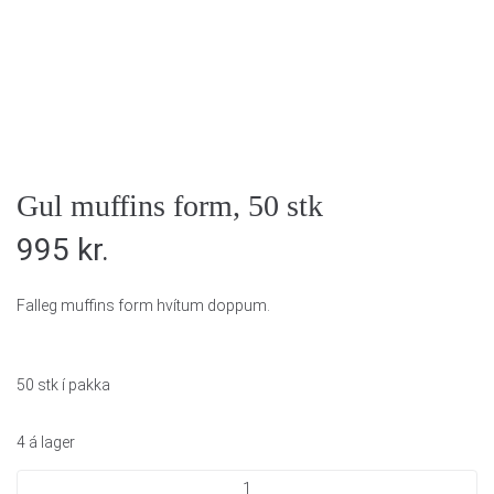
Gul muffins form, 50 stk
995
kr.
Falleg muffins form hvítum doppum.
50 stk í pakka
4 á lager