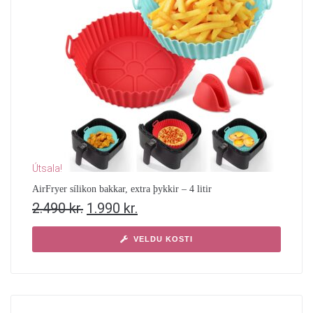
Útsala!
AirFryer sílikon bakkar, extra þykkir – 4 litir
2.490
kr.
1.990
kr.
VELDU KOSTI