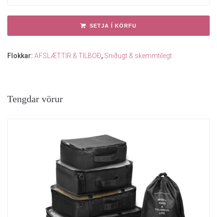
SETJA Í KÖRFU
Flokkar:
AFSLÆTTIR & TILBOÐ
,
Sniðugt & skemmtilegt
Tengdar vörur