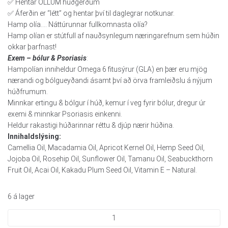
✅️ Hentar ÖLLUM húðgerðum
✅️ Áferðin er “létt” og hentar því til daglegrar notkunar.
Hamp olía…. Náttúrunnar fullkomnasta olía?
Hamp olían er stútfull af nauðsynlegum næringarefnum sem húðin
okkar þarfnast!
Exem – bólur & Psoriasis
:
Hampolían inniheldur Omega 6 fitusýrur (GLA) en þær eru mjög
nærandi og bólgueyðandi ásamt því að örva framleiðslu á nýjum
húðfrumum.
Minnkar ertingu & bólgur í húð, kemur í veg fyrir bólur, dregur úr
exemi & minnkar Psoriasis einkenni.
Heldur rakastigi húðarinnar réttu & djúp nærir húðina.
Innihaldslýsing:
Camellia Oil, Macadamia Oil, Apricot Kernel Oil, Hemp Seed Oil,
Jojoba Oil, Rosehip Oil, Sunflower Oil, Tamanu Oil, Seabuckthorn
Fruit Oil, Acai Oil, Kakadu Plum Seed Oil, Vitamin E – Natural.
6 á lager