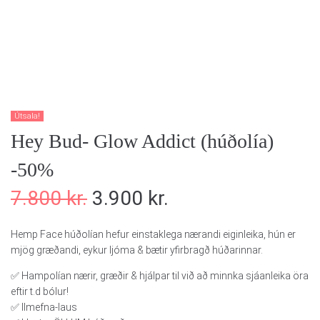
Útsala!
Hey Bud- Glow Addict (húðolía)
-50%
7.800
kr.
3.900
kr.
Hemp Face húðolían hefur einstaklega nærandi eiginleika, hún er
mjög græðandi, eykur ljóma & bætir yfirbragð húðarinnar.
✅️ Hampolían nærir, græðir & hjálpar til við að minnka sjáanleika öra
eftir t.d bólur!
✅️ Ilmefna-laus