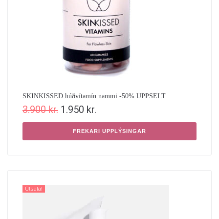
SKINKISSED húðvítamín nammi -50% UPPSELT
3.900
kr.
1.950
kr.
FREKARI UPPLÝSINGAR
Útsala!