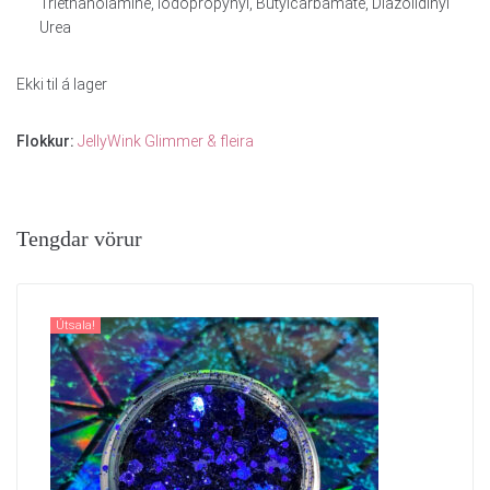
Triethanolamine, Iodopropynyl, Butylcarbamate, Diazolidinyl
Urea
Ekki til á lager
Flokkur:
JellyWink Glimmer & fleira
Tengdar vörur
Útsala!