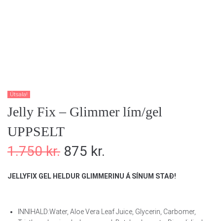
Útsala!
Jelly Fix – Glimmer lím/gel
UPPSELT
1.750
kr.
875
kr.
JELLYFIX GEL HELDUR GLIMMERINU Á SÍNUM STAÐ!
INNIHALD:Water, Aloe Vera Leaf Juice, Glycerin, Carbomer,