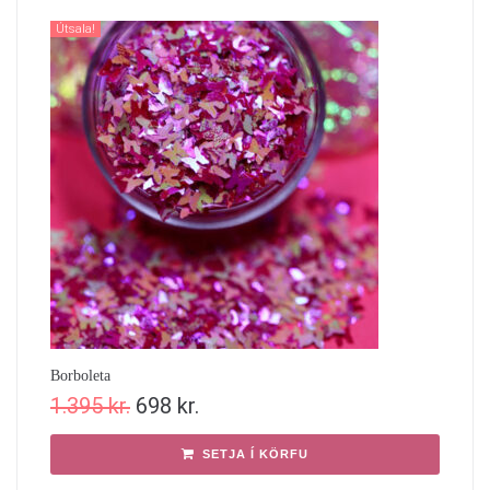
Útsala!
Borboleta
1.395
kr.
698
kr.
SETJA Í KÖRFU