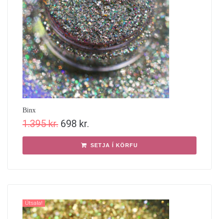
Binx
1.395
kr.
698
kr.
SETJA Í KÖRFU
Útsala!