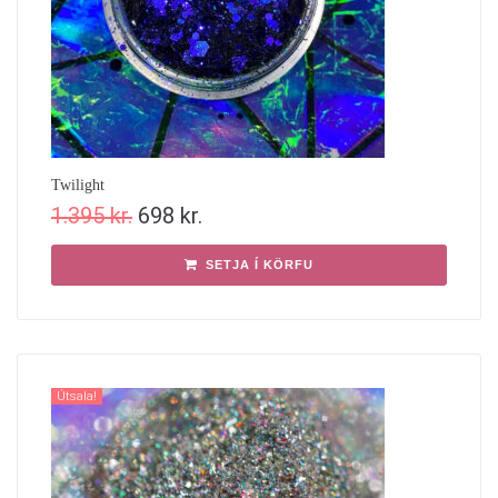
Twilight
1.395
kr.
698
kr.
SETJA Í KÖRFU
Útsala!