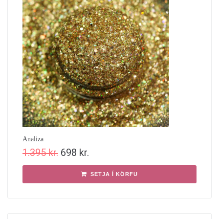
Analiza
1.395
kr.
698
kr.
SETJA Í KÖRFU