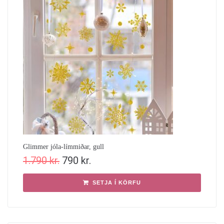
Glimmer jóla-límmiðar, gull
1.790
kr.
790
kr.
SETJA Í KÖRFU