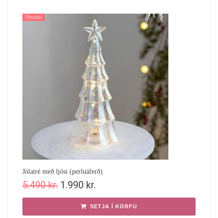
Útsala!
Jólatré með ljósi (perluáferð)
5.490
kr.
1.990
kr.
SETJA Í KÖRFU