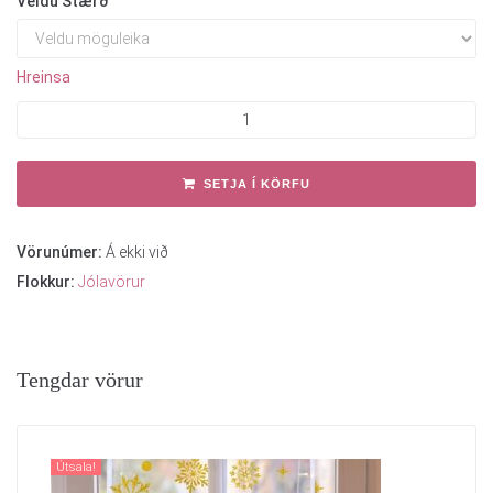
Veldu Stærð
Hreinsa
SETJA Í KÖRFU
Vörunúmer:
Á ekki við
Flokkur:
Jólavörur
Tengdar vörur
Útsala!