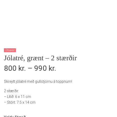
Útsala!
Jólatré, grænt – 2 stærðir
800
kr.
–
990
kr.
Skreytt jólatré með gullstjörnu á toppnum!
2 stærðir:
– Lítið: 6 x 11 cm
– Stórt: 7.5 x 14 cm