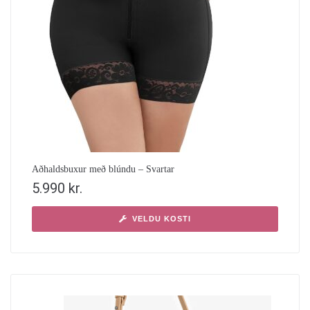
Aðhaldsbuxur með blúndu – Svartar
5.990
kr.
VELDU KOSTI