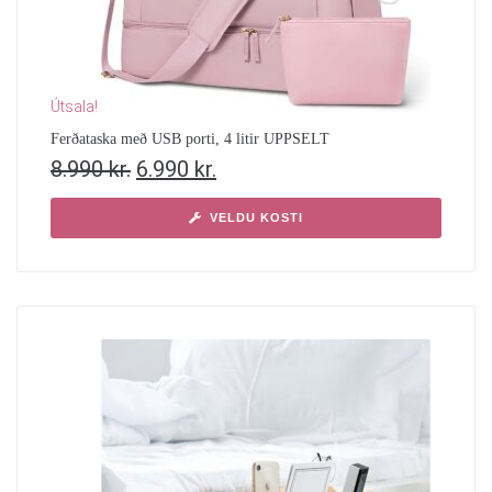
Útsala!
Ferðataska með USB porti, 4 litir UPPSELT
8.990
kr.
6.990
kr.
VELDU KOSTI