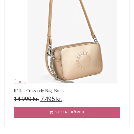
Útsala!
Kålk – Crossbody Bag, Brons
14.990
kr.
7.495
kr.
SETJA Í KÖRFU