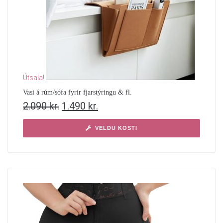
Útsala!
Vasi á rúm/sófa fyrir fjarstýringu & fl.
2.090
kr.
1.490
kr.
VELDU KOSTI