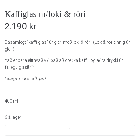
Kaffiglas m/loki & röri
2.190
kr.
Dásamlegt “kaffi-glas” úr gleri með loki & röri! (Lok & rör einnig úr
gleri)
Það er bara eitthvað við það að drekka kaffi.. og aðra drykki úr
fallegu glasi! ♡
Fallegt, munstrað gler!
400 ml
6 á lager