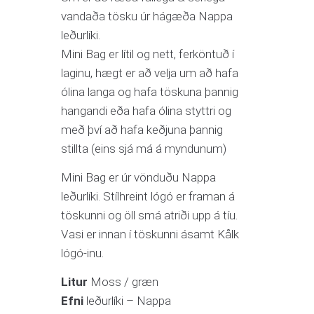
vandaða tösku úr hágæða Nappa
leðurlíki.
Mini Bag er lítil og nett, ferköntuð í
laginu, hægt er að velja um að hafa
ólina langa og hafa töskuna þannig
hangandi eða hafa ólina styttri og
með því að hafa keðjuna þannig
stillta (eins sjá má á myndunum)
Mini Bag er úr vönduðu Nappa
leðurlíki. Stílhreint lógó er framan á
töskunni og öll smá atriði upp á tíu.
Vasi er innan í töskunni ásamt Kålk
lógó-inu.
Litur
Moss / græn
Efni
leðurlíki – Nappa