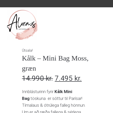
Útsala!
Kålk – Mini Bag Moss,
græn
14.990
kr.
7.495
kr.
Innblásturinn fyrir
Kålk Mini
Bag
töskuna er sóttur til Parísar!
Tímalaus & ótrúlega falleg hönnun.
Um er að ræða fallega & sérlega