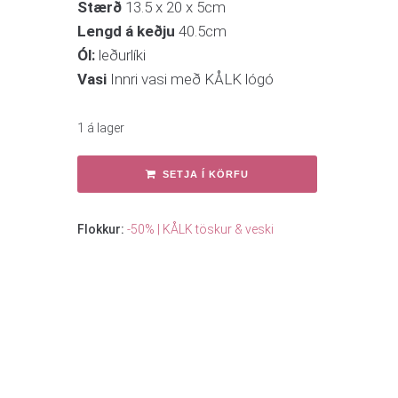
Stærð
13.5 x 20 x 5cm
Lengd á keðju
40.5cm
Ól:
leðurlíki
Vasi
Innri vasi með KÅLK lógó
1 á lager
SETJA Í KÖRFU
Flokkur:
-50% | KÅLK töskur & veski