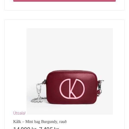
Útsala!
Kålk – Mini bag Burgundy, rauð