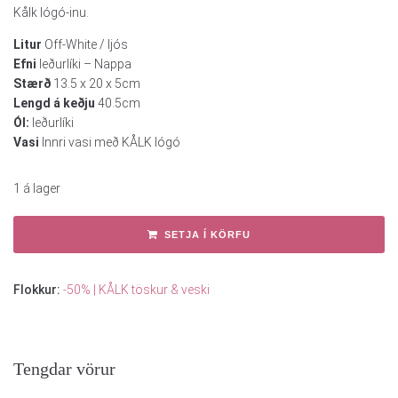
Kålk lógó-inu.
Litur
Off-White / ljós
Efni
leðurlíki – Nappa
Stærð
13.5 x 20 x 5cm
Lengd á keðju
40.5cm
Ól:
leðurlíki
Vasi
Innri vasi með KÅLK lógó
1 á lager
SETJA Í KÖRFU
Flokkur:
-50% | KÅLK töskur & veski
Tengdar vörur