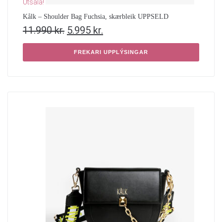
Útsala!
Kålk – Shoulder Bag Fuchsia, skærbleik UPPSELD
11.990
kr.
5.995
kr.
FREKARI UPPLÝSINGAR