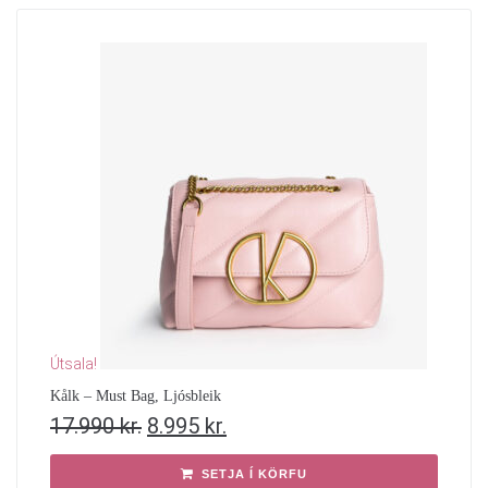
Útsala!
Kålk – Must Bag, Ljósbleik
17.990
kr.
8.995
kr.
SETJA Í KÖRFU