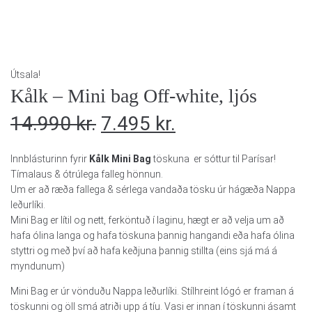
Útsala!
Kålk – Mini bag Off-white, ljós
14.990
kr.
7.495
kr.
Innblásturinn fyrir
Kålk Mini Bag
töskuna er sóttur til Parísar!
Tímalaus & ótrúlega falleg hönnun.
Um er að ræða fallega & sérlega vandaða tösku úr hágæða Nappa
leðurlíki.
Mini Bag er lítil og nett, ferköntuð í laginu, hægt er að velja um að
hafa ólina langa og hafa töskuna þannig hangandi eða hafa ólina
styttri og með því að hafa keðjuna þannig stillta (eins sjá má á
myndunum)
Mini Bag er úr vönduðu Nappa leðurlíki. Stílhreint lógó er framan á
töskunni og öll smá atriði upp á tíu. Vasi er innan í töskunni ásamt