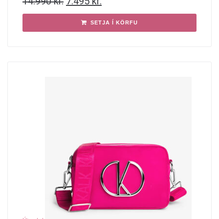
14.990
kr.
7.495
kr.
SETJA Í KÖRFU