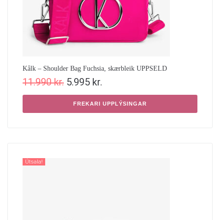
Kålk – Shoulder Bag Fuchsia, skærbleik UPPSELD
11.990
kr.
5.995
kr.
FREKARI UPPLÝSINGAR
Útsala!