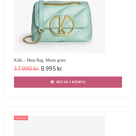
Kålk – Must Bag, Mintu græn
17.990
kr.
8.995
kr.
SETJA Í KÖRFU
Útsala!