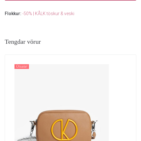
Flokkur:
-50% | KÅLK töskur & veski
Tengdar vörur
Útsala!