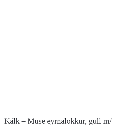
Kålk – Muse eyrnalokkur, gull m/