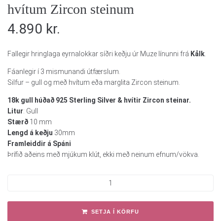
hvítum Zircon steinum
4.890
kr.
Fallegir hringlaga eyrnalokkar síðri keðju úr Muze línunni frá
Kålk
.
Fáanlegir í 3 mismunandi útfærslum.
Silfur – gull og með hvítum eða marglita Zircon steinum.
18k gull húðað 925 Sterling Silver & hvítir Zircon steinar.
Litur
: Gull
Stærð
10 mm
Lengd á keðju
30mm
Framleiddir á Spáni
Þrífið aðeins með mjúkum klút, ekki með neinum efnum/vökva.
SETJA Í KÖRFU