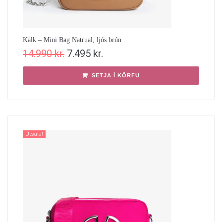
Kålk – Mini Bag Natrual, ljós brún
14.990
kr.
7.495
kr.
SETJA Í KÖRFU
Útsala!