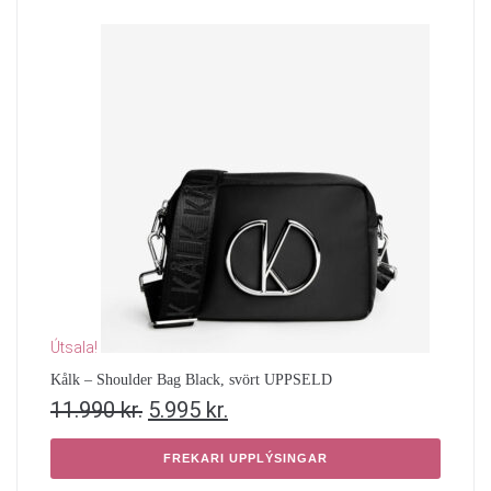
Útsala!
Kålk – Shoulder Bag Black, svört UPPSELD
11.990
kr.
5.995
kr.
FREKARI UPPLÝSINGAR