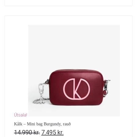
Útsala!
Kålk – Mini bag Burgundy, rauð
14.990
kr.
7.495
kr.