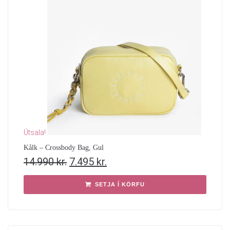
Útsala!
Kålk – Crossbody Bag, Gul
14.990
kr.
7.495
kr.
SETJA Í KÖRFU