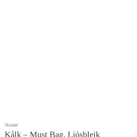
Útsala!
Kålk – Must Bag, Ljósbleik