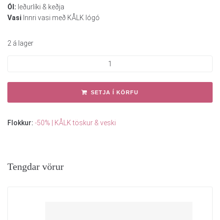
Ól:
leðurlíki & keðja
Vasi
Innri vasi með KÅLK lógó
2 á lager
SETJA Í KÖRFU
Flokkur:
-50% | KÅLK töskur & veski
Tengdar vörur