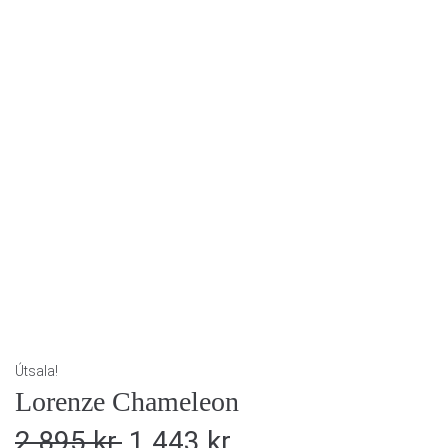
Útsala!
Lorenze Chameleon
2.895
kr.
1.443
kr.