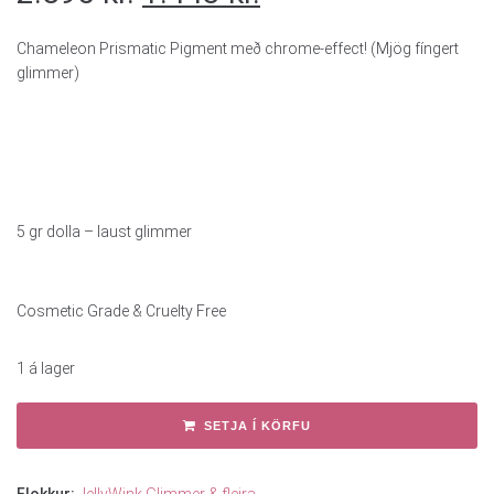
Chameleon Prismatic Pigment með chrome-effect! (Mjög fíngert
glimmer)
5 gr dolla – laust glimmer
Cosmetic Grade & Cruelty Free
1 á lager
SETJA Í KÖRFU
Flokkur:
JellyWink Glimmer & fleira