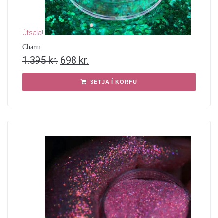
Útsala!
Charm
1.395
kr.
698
kr.
SETJA Í KÖRFU