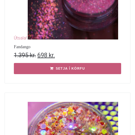
Útsala!
Fandango
1.395
kr.
698
kr.
SETJA Í KÖRFU