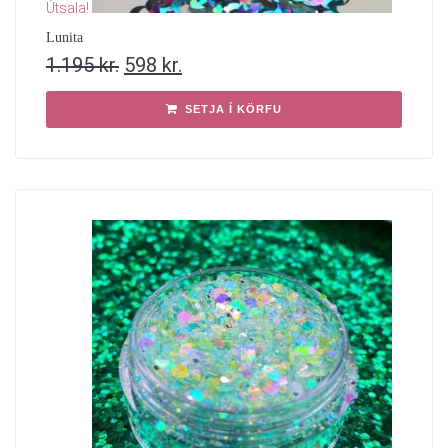
Útsala!
Lunita
1.195
kr.
598
kr.
SETJA Í KÖRFU