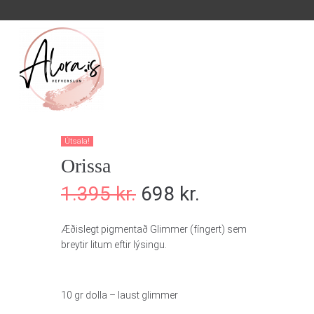
Útsala!
Orissa
1.395
kr.
698
kr.
Æðislegt pigmentað Glimmer (fíngert) sem
breytir litum eftir lýsingu.
10 gr dolla – laust glimmer