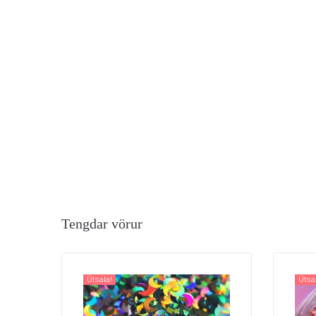
Tengdar vörur
Útsala!
Útsa