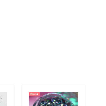
Útsala!