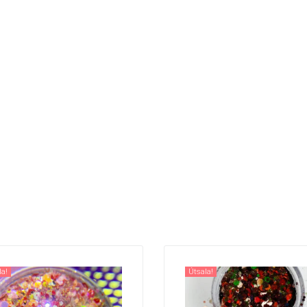
la!
Útsala!