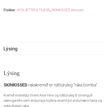
Flokkar:
AFSLÆTTIR & TILBOÐ
,
SKINKISSED skincare
Lýsing
Lýsing
SKINKISSED
rakakremið er náttúruleg “raka bomba”
Kremið inniheldur hreint Aloe Vera og náttúruleg & ómenguð
næringarefni sem endurnýja húðina ásamt því endurnæra hana og
veita djúpan raka.