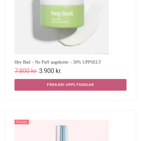
Hey Bud – No Puff augnkrem – 50% UPPSELT
7.800
kr.
3.900
kr.
FREKARI UPPLÝSINGAR
Útsala!