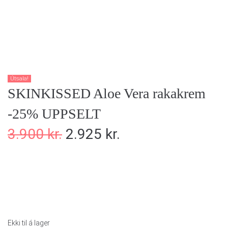
Útsala!
SKINKISSED Aloe Vera rakakrem
-25% UPPSELT
3.900
kr.
2.925
kr.
Ekki til á lager