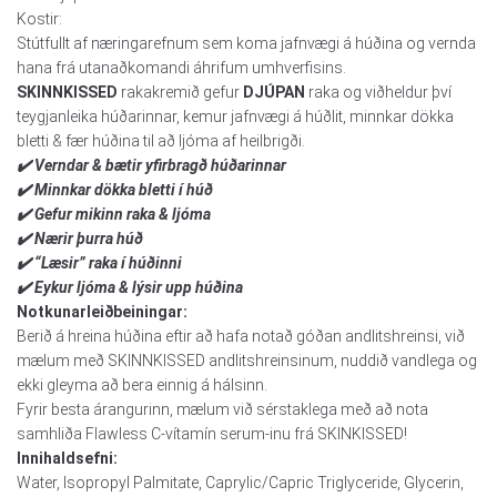
Kostir:
Stútfullt af næringarefnum sem koma jafnvægi á húðina og vernda
hana frá utanaðkomandi áhrifum umhverfisins.
SKINNKISSED
rakakremið gefur
DJÚPAN
raka og viðheldur því
teygjanleika húðarinnar, kemur jafnvægi á húðlit, minnkar dökka
bletti & fær húðina til að ljóma af heilbrigði.
✔️ Verndar & bætir yfirbragð húðarinnar
✔️ Minnkar dökka bletti í húð
✔️ Gefur mikinn raka & ljóma
✔️ Nærir þurra húð
✔️ “Læsir” raka í húðinni
✔️ Eykur ljóma & lýsir upp húðina
Notkunarleiðbeiningar:
Berið á hreina húðina eftir að hafa notað góðan andlitshreinsi, við
mælum með SKINNKISSED andlitshreinsinum, nuddið vandlega og
ekki gleyma að bera einnig á hálsinn.
Fyrir besta árangurinn, mælum við sérstaklega með að nota
samhliða Flawless C-vítamín serum-inu frá SKINKISSED!
Innihaldsefni:
Water, Isopropyl Palmitate, Caprylic/Capric Triglyceride, Glycerin,