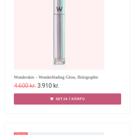
Wonderskin – Wonderblading Gloss, Holographic
4.600
kr.
3.910
kr.
SETJA Í KÖRFU
Útsala!