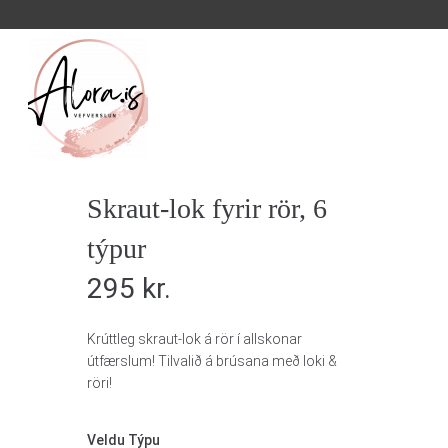
Skraut-lok fyrir rör, 6
týpur
295
kr.
Krúttleg skraut-lok á rör í allskonar
útfærslum! Tilvalið á brúsana með loki &
röri!
Veldu Týpu