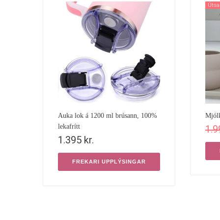
Útsa
Auka lok á 1200 ml brúsann, 100%
Mjól
lekafrítt
1.
1.395
kr.
FREKARI UPPLÝSINGAR