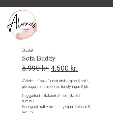
Útsala!
Sofa Buddy
5.990
kr.
4.500
kr.
Æðislegur “bakki” undir drykki, glös & bolla,
gleraugu, nammi-skálar, fjarstýringar & þh.
Geggjaður í sófakúrið eða kósýkvöld í
rúminu!
Einangruð hólf – heldur drykkjum köldum &
heitum!