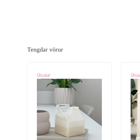
Tengdar vörur
Útsala!
Útsa