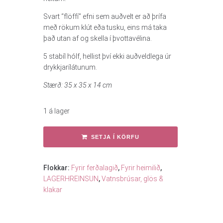
Svart “flöffí” efni sem auðvelt er að þrífa
með rökum klút eða tusku, eins má taka
það utan af og skella í þvottavélina.
5 stabíl hólf, hellist því ekki auðveldlega úr
drykkjarílátunum.
Stærð: 35 x 35 x 14 cm
1 á lager
SETJA Í KÖRFU
Flokkar:
Fyrir ferðalagið
,
Fyrir heimilið
,
LAGERHREINSUN
,
Vatnsbrúsar, glös &
klakar