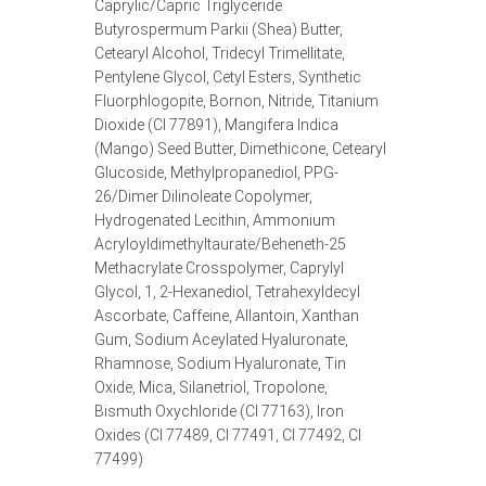
Caprylic/Capric Triglyceride
Butyrospermum Parkii (Shea) Butter,
Cetearyl Alcohol, Tridecyl Trimellitate,
Pentylene Glycol, Cetyl Esters, Synthetic
Fluorphlogopite, Bornon, Nitride, Titanium
Dioxide (CI 77891), Mangifera Indica
(Mango) Seed Butter, Dimethicone, Cetearyl
Glucoside, Methylpropanediol, PPG-
26/Dimer Dilinoleate Copolymer,
Hydrogenated Lecithin, Ammonium
Acryloyldimethyltaurate/Beheneth-25
Methacrylate Crosspolymer, Caprylyl
Glycol, 1, 2-Hexanediol, Tetrahexyldecyl
Ascorbate, Caffeine, Allantoin, Xanthan
Gum, Sodium Aceylated Hyaluronate,
Rhamnose, Sodium Hyaluronate, Tin
Oxide, Mica, Silanetriol, Tropolone,
Bismuth Oxychloride (CI 77163), Iron
Oxides (CI 77489, CI 77491, CI 77492, CI
77499)