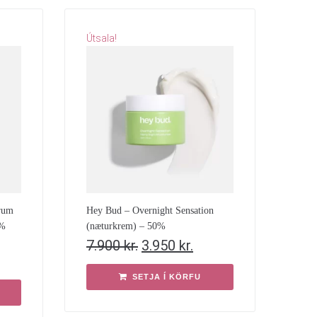
Útsala!
rum
Hey Bud – Overnight Sensation
0%
(næturkrem) – 50%
7.900
kr.
3.950
kr.
SETJA Í KÖRFU
R