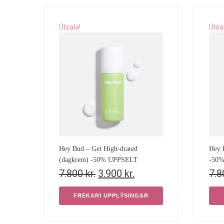
Útsala!
Útsa
Hey Bud – Get High-drated
Hey 
(dagkrem) -50% UPPSELT
-50
7.800
kr.
3.900
kr.
7.
FREKARI UPPLÝSINGAR