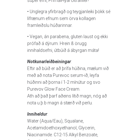
súper efni, PrimalHyal Ultrafiller!
• Unglegra yfirbragð og teygjanleiki þökk sé
lífrænum efnum sem örva kollagen
framleiðslu húðarinnar.
• Vegan, án parabena, gluten laust og ekki
prófað á dýrum. Hrein & örugg
innihaldsefni, útbúið á ábyrgan máta!
Notkunarleiðbeiningar
:
Eftir að búið er að þrífa húðina, mælum við
með að nota Purevoc serum-ið, leyfa
húðinni að þorna í 1-2 mínútur og svo
Purevov Glow Face Cream.
Ath að það þarf aðeins lítið magn, nóg að
nota u.þ.b magn á stærð við perlu.
Inniheldur
:
Water (Aqua/Eau), Squalane,
Acetamidoethoxyethanol, Glycerin,
Niacinamide. C12-15 Alkyl Benzoate,