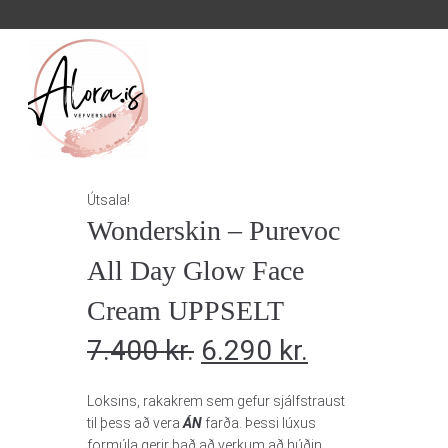
Útsala!
Wonderskin – Purevoc
All Day Glow Face
Cream UPPSELT
7.400
kr.
6.290
kr.
Loksins, rakakrem sem gefur sjálfstraust
til þess að vera
ÁN
farða. Þessi lúxus
formúla gerir það að verkum að húðin