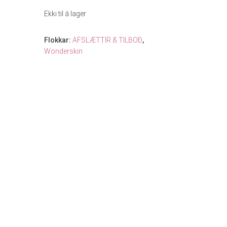
Ekki til á lager
Flokkar:
AFSLÆTTIR & TILBOÐ
,
Wonderskin