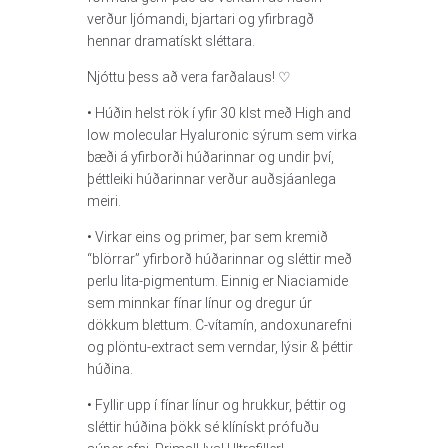
verður ljómandi, bjartari og yfirbragð
hennar dramatískt sléttara.
Njóttu þess að vera farðalaus! ♡
• Húðin helst rök í yfir 30 klst með High and
low molecular Hyaluronic sýrum sem virka
bæði á yfirborði húðarinnar og undir því,
þéttleiki húðarinnar verður auðsjáanlega
meiri.
• Virkar eins og primer, þar sem kremið
“blörrar” yfirborð húðarinnar og sléttir með
perlu lita-pigmentum. Einnig er Niaciamide
sem minnkar fínar línur og dregur úr
dökkum blettum. C-vítamín, andoxunarefni
og plöntu-extract sem verndar, lýsir & þéttir
húðina.
• Fyllir upp í fínar línur og hrukkur, þéttir og
sléttir húðina þökk sé klínískt prófuðu