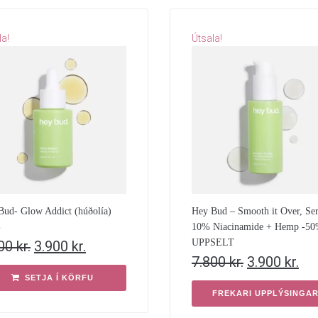
la!
Útsala!
Bud- Glow Addict (húðolía)
Hey Bud – Smooth it Over, Se
%
10% Niacinamide + Hemp -5
UPPSELT
800
kr.
3.900
kr.
7.800
kr.
3.900
kr.
SETJA Í KÖRFU
FREKARI UPPLÝSINGA