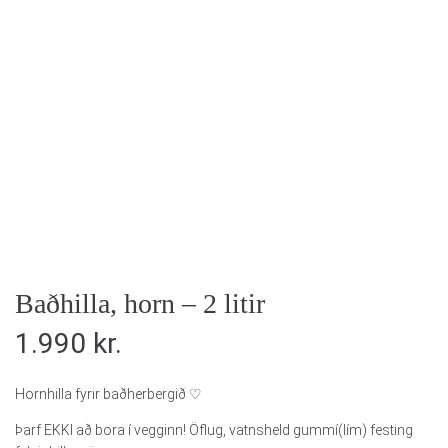
Baðhilla, horn – 2 litir
1.990
kr.
Hornhilla fyrir baðherbergið ♡
Þarf EKKI að bora í vegginn! Öflug, vatnsheld gummí(lím) festing