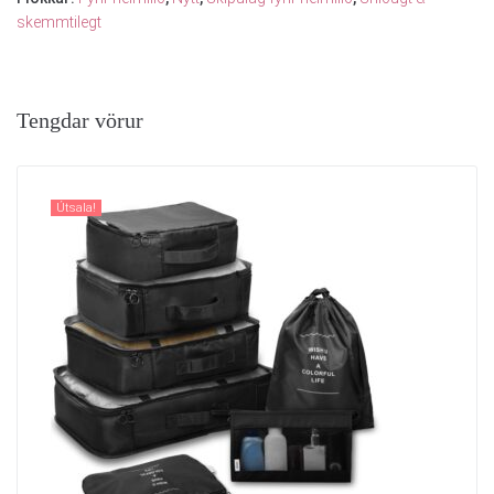
skemmtilegt
Tengdar vörur
Útsala!