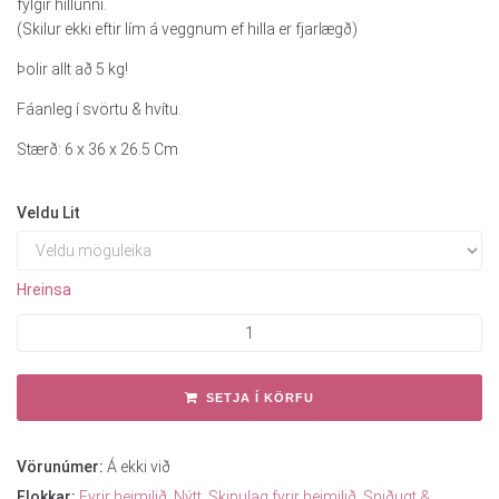
fylgir hillunni.
(Skilur ekki eftir lím á veggnum ef hilla er fjarlægð)
Þolir allt að 5 kg!
Fáanleg í svörtu & hvítu.
Stærð: 6 x 36 x 26.5 Cm
Veldu Lit
Hreinsa
SETJA Í KÖRFU
Vörunúmer:
Á ekki við
Flokkar:
Fyrir heimilið
,
Nýtt
,
Skipulag fyrir heimilið
,
Sniðugt &