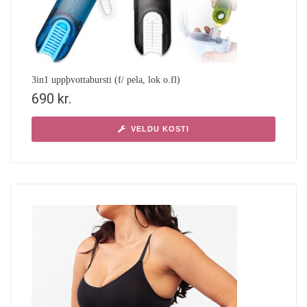
3in1 uppþvottabursti (f/ pela, lok o.fl)
690
kr.
VELDU KOSTI