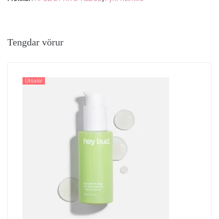
Tengdar vörur
Útsala!