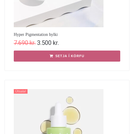
Hyper Pigmentation hylki
7.690
kr.
3.500
kr.
SETJA Í KÖRFU
Útsala!