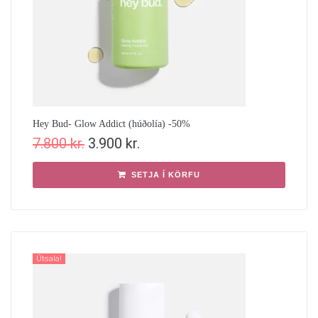
Hey Bud- Glow Addict (húðolía) -50%
7.800
kr.
3.900
kr.
SETJA Í KÖRFU
Útsala!