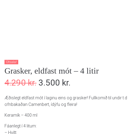
Útsala!
Grasker, eldfast mót – 4 litir
4.290
kr.
3.500
kr.
Æðislegt eldfast mót í laginu eins og grasker! Fullkomið til undir t.d
ofnbakaðan Camenbert, ídýfu og fleira!
Keramík – 400 ml
Fáanlegt í 4 litum:
– Hvítt