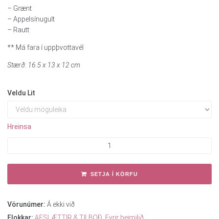
– Grænt
– Appelsínugult
– Rautt
** Má fara í uppþvottavél
Stærð: 16.5 x 13 x 12 cm
Veldu Lit
Hreinsa
SETJA Í KÖRFU
Vörunúmer:
Á ekki við
Flokkar:
AFSLÆTTIR & TILBOÐ
,
Fyrir heimilið