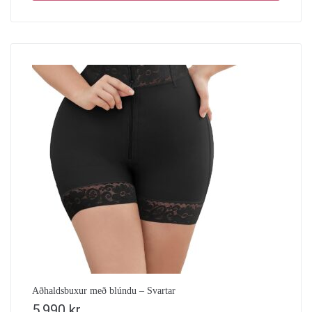
Aðhaldsbuxur með blúndu – Svartar
5.990
kr.