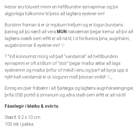
Þessir eru töluvert minni en hefðbundnir eyrnapinnar og því
algjörlega fullkomnir til þess að lagfæra eyeliner-inn!
Burstinn framan á er úr mjúkum trefjum og er lögun burstans
þannig að þú nærð að vera
MUN
nákvæmari þegar kemur að því að
lagfæra svæði sem erfitt er að ná til, t.d förðunina þína, augnhárin,
augabrúnirnar & eyeliner-inn! ♡
? “Við könnumst mörg við það “vandamál” að hefðbundinn
eyrnapinni er oft á tíðum of “stór” þegar maður ætlar að laga
eyelinerinn og maður þrífur of mikið í einu og þarf að byrja upp á
nýtt! Það vandamál er úr sögunni með þessari snilld! ♡,,
Einnig eru þeir frábærir í að fjarlægja og lagfæra augnháralengingar,
þrífa USB portið á símanum og aðra staði sem erfitt er að ná til!
Fáanlegir í bleiku & svörtu
.
Stærð: 0.2 x 10 cm
100 stk í pakka