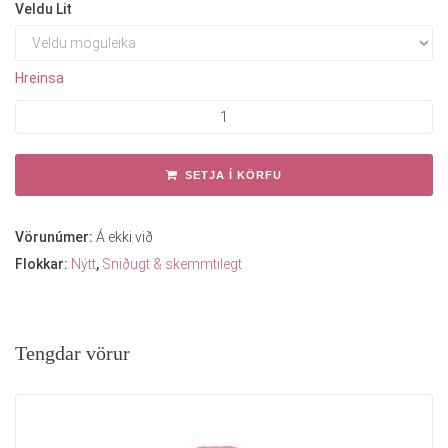
Veldu Lit
Hreinsa
SETJA Í KÖRFU
Vörunúmer:
Á ekki við
Flokkar:
Nýtt
,
Sniðugt & skemmtilegt
Tengdar vörur