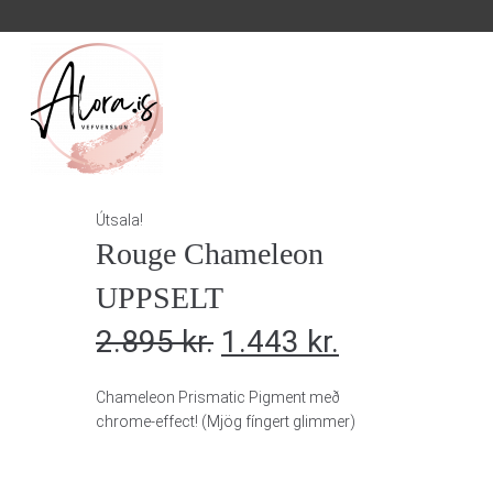
Útsala!
Rouge Chameleon
UPPSELT
2.895
kr.
1.443
kr.
Chameleon Prismatic Pigment með
chrome-effect! (Mjög fíngert glimmer)