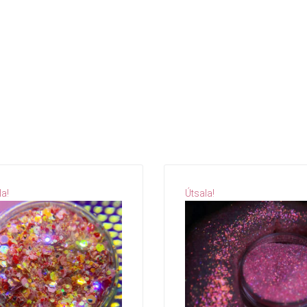
la!
Útsala!