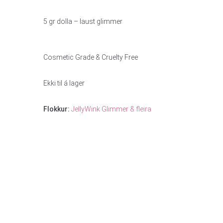
5 gr dolla – laust glimmer
Cosmetic Grade & Cruelty Free
Ekki til á lager
Flokkur:
JellyWink Glimmer & fleira