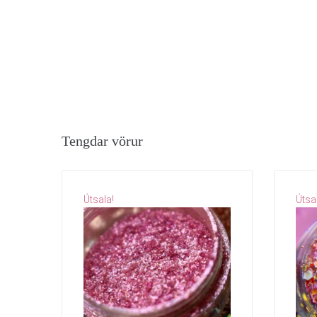
Tengdar vörur
Útsala!
Útsa