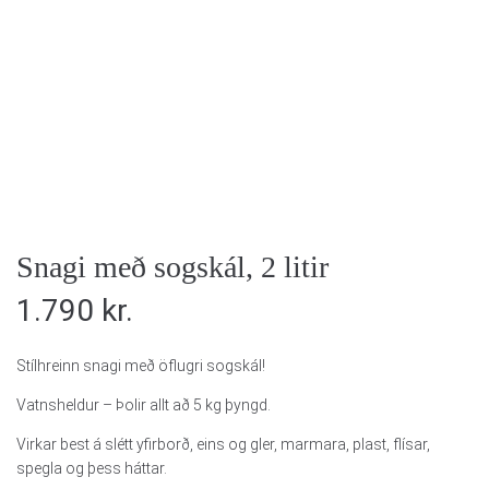
Snagi með sogskál, 2 litir
1.790
kr.
Stílhreinn snagi með öflugri sogskál!
Vatnsheldur – Þolir allt að 5 kg þyngd.
Virkar best á slétt yfirborð, eins og gler, marmara, plast, flísar,
spegla og þess háttar.