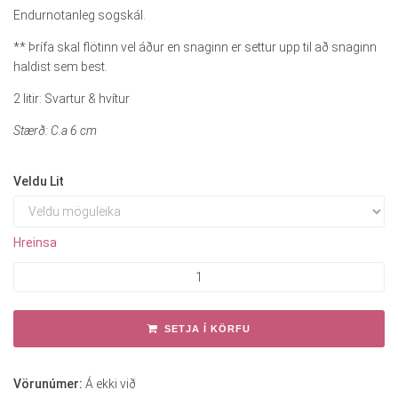
Endurnotanleg sogskál.
** Þrífa skal flötinn vel áður en snaginn er settur upp til að snaginn
haldist sem best.
2 litir: Svartur & hvítur
Stærð: C.a 6 cm
Veldu Lit
Hreinsa
SETJA Í KÖRFU
Vörunúmer:
Á ekki við