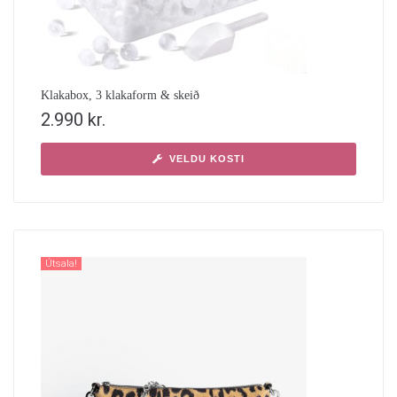
Klakabox, 3 klakaform & skeið
2.990
kr.
VELDU KOSTI
Útsala!