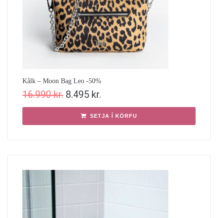
Kålk – Moon Bag Leo -50%
16.990
kr.
8.495
kr.
SETJA Í KÖRFU