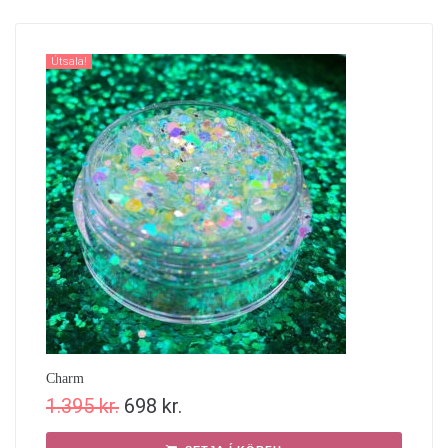
Útsala!
Charm
1.395
kr.
698
kr.