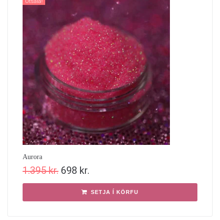
Útsala!
Aurora
1.395
kr.
698
kr.
SETJA Í KÖRFU