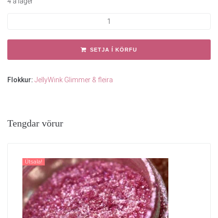
4 á lager
SETJA Í KÖRFU
Flokkur:
JellyWink Glimmer & fleira
Tengdar vörur
Útsala!