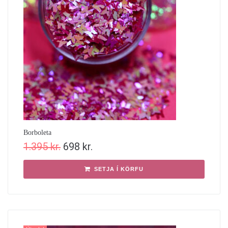
Borboleta
1.395
kr.
698
kr.
SETJA Í KÖRFU