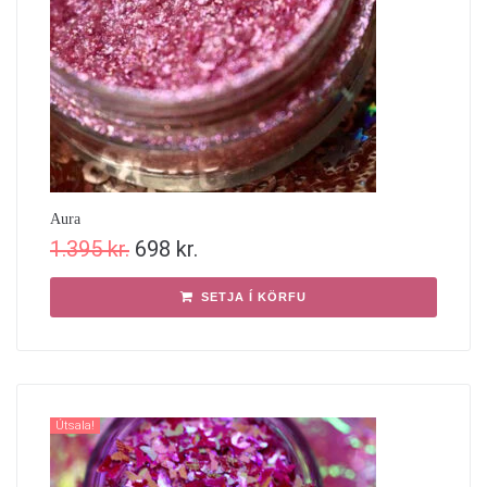
Aura
1.395
kr.
698
kr.
SETJA Í KÖRFU
Útsala!