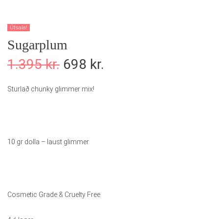
Útsala!
Sugarplum
1.395
kr.
698
kr.
Sturlað chunky glimmer mix!
10 gr dolla – laust glimmer
Cosmetic Grade & Cruelty Free