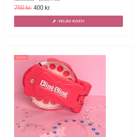
790
kr.
400
kr.
VELDU KOSTI
Útsala!