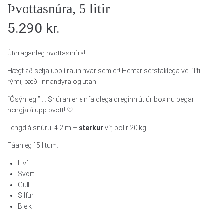
Þvottasnúra, 5 litir
5.290
kr.
Útdraganleg þvottasnúra!
Hægt að setja upp í raun hvar sem er! Hentar sérstaklega vel í lítil
rými, bæði innandyra og utan.
“Ósýnileg!”…..Snúran er einfaldlega dreginn út úr boxinu þegar
hengja á upp þvott! ♡
Lengd á snúru: 4.2 m –
sterkur
vír, þolir 20 kg!
Fáanleg í 5 litum:
Hvít
Svört
Gull
Silfur
Bleik