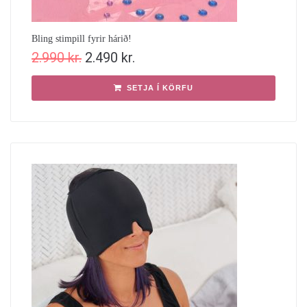
Bling stimpill fyrir hárið!
2.990
kr.
2.490
kr.
SETJA Í KÖRFU