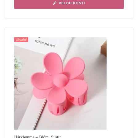
VELDU KOSTI
Útsala!
Hárklemma – Blóm, 9 litir