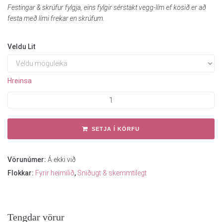
Festingar & skrúfur fylgja, eins fylgir sérstakt vegg-lím ef kosið er að
festa með lími frekar en skrúfum.
Veldu Lit
Hreinsa
SETJA Í KÖRFU
Vörunúmer:
Á ekki við
Flokkar:
Fyrir heimilið
,
Sniðugt & skemmtilegt
Tengdar vörur