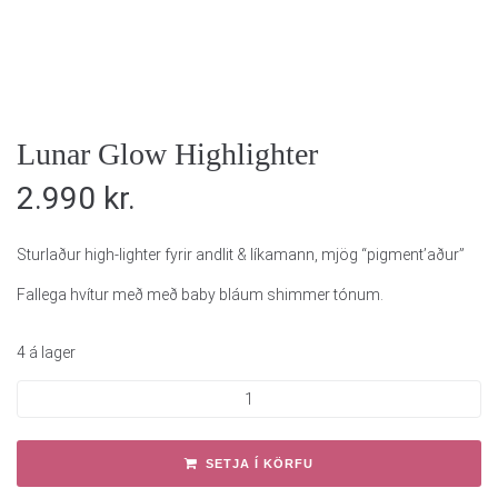
Lunar Glow Highlighter
2.990
kr.
Sturlaður high-lighter fyrir andlit & líkamann, mjög “pigment’aður”
Fallega hvítur með með baby bláum shimmer tónum.
4 á lager
SETJA Í KÖRFU