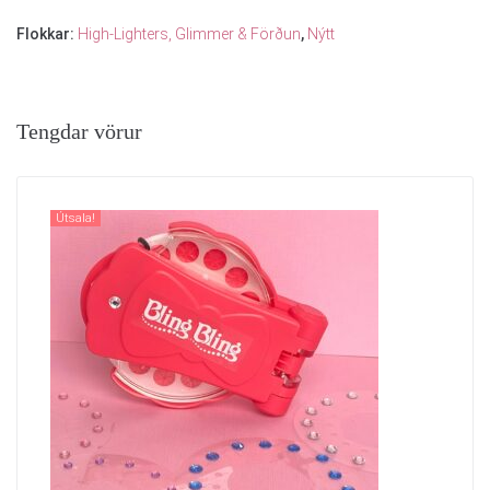
Flokkar:
High-Lighters, Glimmer & Förðun
,
Nýtt
Tengdar vörur
Útsala!