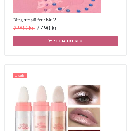
Bling stimpill fyrir hárið!
2.990
kr.
2.490
kr.
SETJA Í KÖRFU
Útsala!